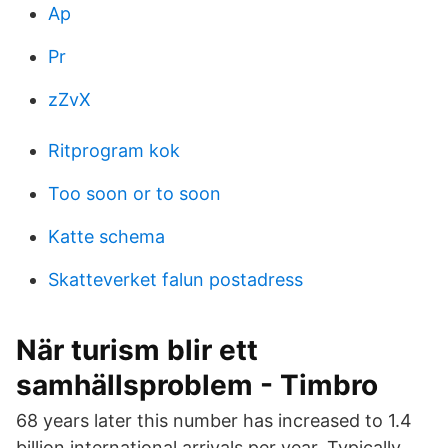
Ap
Pr
zZvX
Ritprogram kok
Too soon or to soon
Katte schema
Skatteverket falun postadress
När turism blir ett
samhällsproblem - Timbro
68 years later this number has increased to 1.4
billion international arrivals per year. Typically,