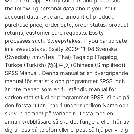
website or app, Essity collects and processes
the following personal data about you: Your
account data, type and amount of product,
purchase price, order date, order status, product
returns, customer care requests. Essity
processes such. Sweepstakes. If you participate
in a sweepstake, Essity 2009-11-08 Svenska
(Swedish) ภาษาไทย (Thai) Tagalog (Tagalog)
Türkçe (Turkish) 简体中文 (Chinese (Simplified))
SPSS Manual . Denna manual är en övergripande
manual för statistik och programmet SPSS, och
är inte menad som en fullständig manual för
varken statistik eller programmet SPSS. Klicka på
den första rutan i rad 1 under rubriken Name och
skriv in namnet på variabeln. Testa med en
annan webbläsare så ska det fungera eller hör av
dig till oss på telefon eller e-post så hjälper vi dig