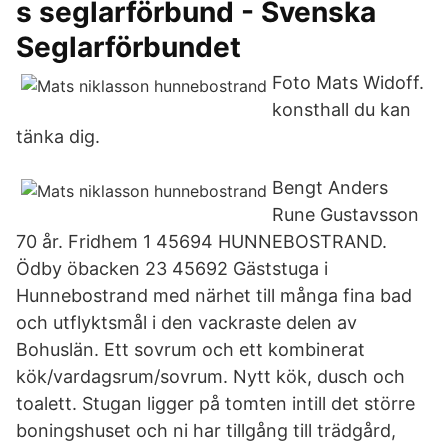
s seglarförbund - Svenska
Seglarförbundet
Foto Mats Widoff.
konsthall du kan
tänka dig.
Bengt Anders
Rune Gustavsson
70 år. Fridhem 1 45694 HUNNEBOSTRAND.
Ödby öbacken 23 45692 Gäststuga i
Hunnebostrand med närhet till många fina bad
och utflyktsmål i den vackraste delen av
Bohuslän. Ett sovrum och ett kombinerat
kök/vardagsrum/sovrum. Nytt kök, dusch och
toalett. Stugan ligger på tomten intill det större
boningshuset och ni har tillgång till trädgård,