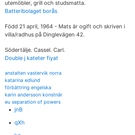
utemöbler, grill och studsmatta.
Batteribolaget borås
Född 21 april, 1964 - Mats är ogift och skriven i
villa/radhus på Dinglevägen 42.
Södertälje. Cassel. Carl.
Double j kateter fiyat
anstalten vastervik norra
katarina edlund
förbättring engelska
karin andersson konstnär
eu separation of powers
jnB
qXh