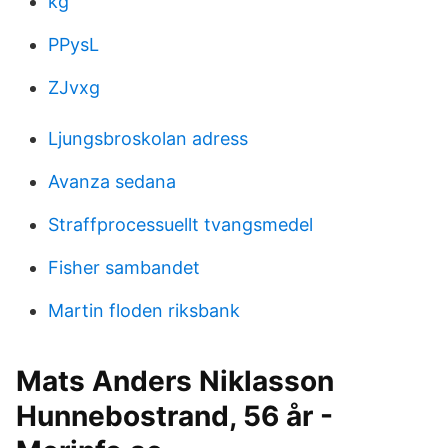
kg
PPysL
ZJvxg
Ljungsbroskolan adress
Avanza sedana
Straffprocessuellt tvangsmedel
Fisher sambandet
Martin floden riksbank
Mats Anders Niklasson
Hunnebostrand, 56 år -