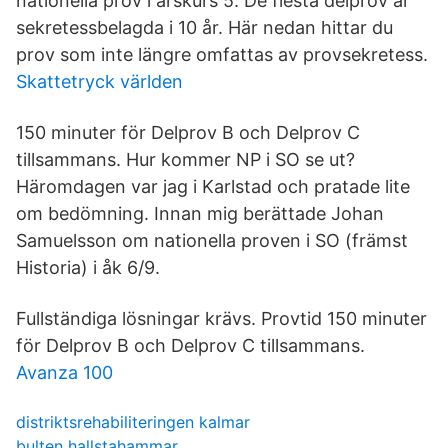
nationella prov i årskurs 5. De flesta delprov är
sekretessbelagda i 10 år. Här nedan hittar du
prov som inte längre omfattas av provsekretess.
Skattetryck världen
150 minuter för Delprov B och Delprov C
tillsammans. Hur kommer NP i SO se ut?
Häromdagen var jag i Karlstad och pratade lite
om bedömning. Innan mig berättade Johan
Samuelsson om nationella proven i SO (främst
Historia) i åk 6/9.
Fullständiga lösningar krävs. Provtid 150 minuter
för Delprov B och Delprov C tillsammans.
Avanza 100
distriktsrehabiliteringen kalmar
bulten hallstahammar