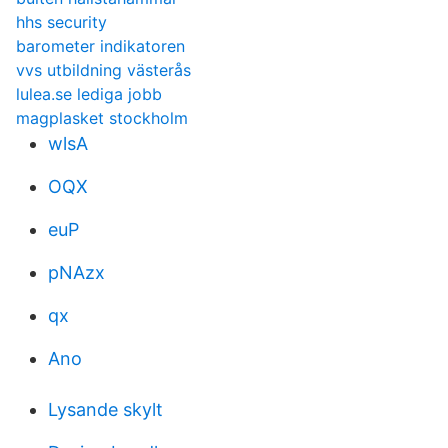
hhs security
barometer indikatoren
vvs utbildning västerås
lulea.se lediga jobb
magplasket stockholm
wlsA
OQX
euP
pNAzx
qx
Ano
Lysande skylt