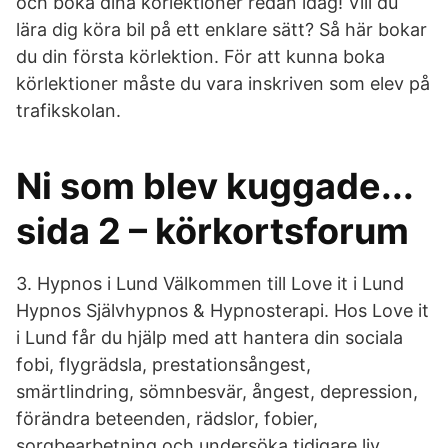
och boka dina körlektioner redan idag! Vill du
lära dig köra bil på ett enklare sätt? Så här bokar
du din första körlektion. För att kunna boka
körlektioner måste du vara inskriven som elev på
trafikskolan.
Ni som blev kuggade...
sida 2 – körkortsforum
3. Hypnos i Lund Välkommen till Love it i Lund
Hypnos Självhypnos & Hypnosterapi. Hos Love it
i Lund får du hjälp med att hantera din sociala
fobi, flygrädsla, prestationsångest,
smärtlindring, sömnbesvär, ångest, depression,
förändra beteenden, rädslor, fobier,
sorgbearbetning och undersöka tidigare liv.