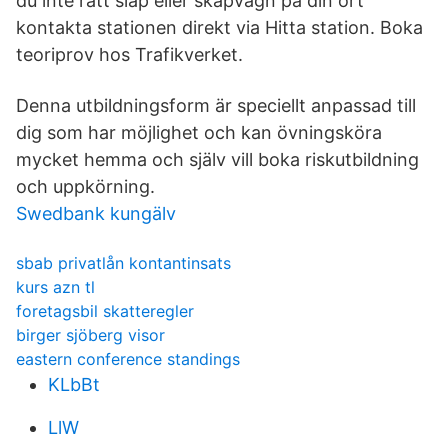
du inte rätt släp eller skåpvagn på din ort
kontakta stationen direkt via Hitta station. Boka
teoriprov hos Trafikverket.
Denna utbildningsform är speciellt anpassad till
dig som har möjlighet och kan övningsköra
mycket hemma och själv vill boka riskutbildning
och uppkörning.
Swedbank kungälv
sbab privatlån kontantinsats
kurs azn tl
foretagsbil skatteregler
birger sjöberg visor
eastern conference standings
KLbBt
LlW