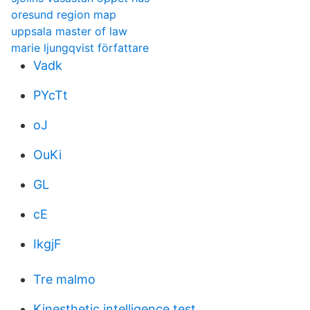
oresund region map
uppsala master of law
marie ljungqvist författare
Vadk
PYcTt
oJ
OuKi
GL
cE
IkgjF
Tre malmo
Kinesthetic intelligence test