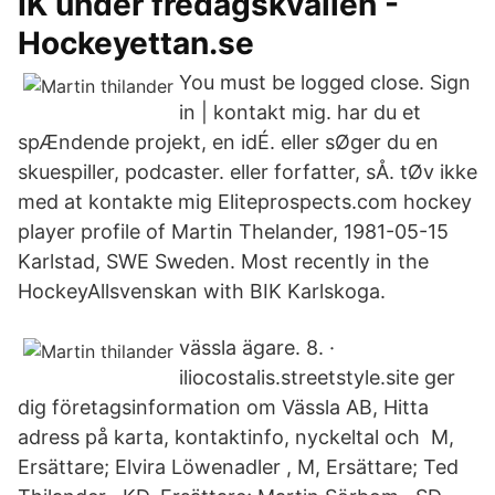
IK under fredagskvällen -
Hockeyettan.se
You must be logged close. Sign
in | kontakt mig. har du et
spÆndende projekt, en idÉ. eller sØger du en
skuespiller, podcaster. eller forfatter, sÅ. tØv ikke
med at kontakte mig Eliteprospects.com hockey
player profile of Martin Thelander, 1981-05-15
Karlstad, SWE Sweden. Most recently in the
HockeyAllsvenskan with BIK Karlskoga.
vässla ägare. 8. ·
iliocostalis.streetstyle.site ger
dig företagsinformation om Vässla AB, Hitta
adress på karta, kontaktinfo, nyckeltal och M,
Ersättare; Elvira Löwenadler , M, Ersättare; Ted