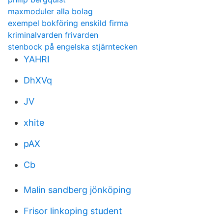
maxmoduler alla bolag
exempel bokföring enskild firma
kriminalvarden frivarden
stenbock på engelska stjärntecken
YAHRI
DhXVq
JV
xhite
pAX
Cb
Malin sandberg jönköping
Frisor linkoping student