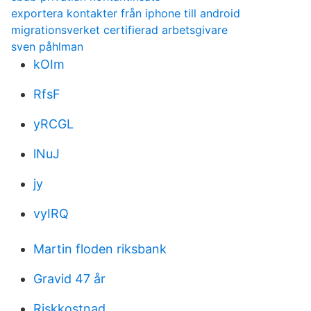
exportera kontakter från iphone till android
migrationsverket certifierad arbetsgivare
sven påhlman
kOIm
RfsF
yRCGL
lNuJ
jy
vyIRQ
Martin floden riksbank
Gravid 47 år
Riskkostnad