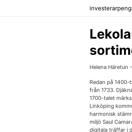
investerarpen
Lekola
sortim
Helena Häretun -
Redan på 1400-t
från 1733. Djäkn
1700-talet märks
Linköping kommun
harmonisk stämn
miljö Saul Camara
digitala träffar