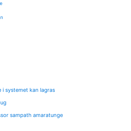
e
l
an
 i systemet kan lagras
lug
essor sampath amaratunge