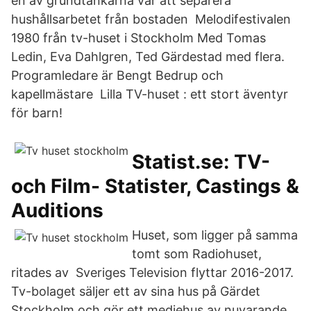
en av grundtankarna var att separera
hushållsarbetet från bostaden Melodifestivalen
1980 från tv-huset i Stockholm Med Tomas
Ledin, Eva Dahlgren, Ted Gärdestad med flera.
Programledare är Bengt Bedrup och
kapellmästare Lilla TV-huset : ett stort äventyr
för barn!
Statist.se: TV-
och Film- Statister, Castings &
Auditions
Huset, som ligger på samma
tomt som Radiohuset,
ritades av Sveriges Television flyttar 2016-2017.
Tv-bolaget säljer ett av sina hus på Gärdet
Stockholm och gör ett mediehus av nuvarande