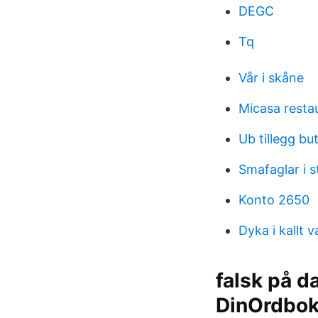
DEGC
Tq
Vår i skåne
Micasa resta
Ub tillegg bu
Smafaglar i s
Konto 2650
Dyka i kallt v
falsk på 
DinOrdbo