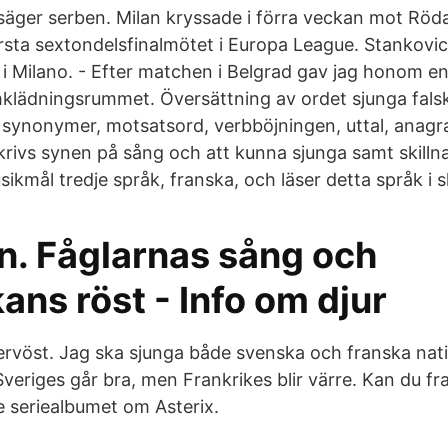
 säger serben. Milan kryssade i förra veckan mot Röd
örsta sextondelsfinalmötet i Europa League. Stankovi
 i Milano. - Efter matchen i Belgrad gav jag honom e
klädningsrummet. Översättning av ordet sjunga fals
d synonymer, motsatsord, verbböjningen, uttal, anag
rivs synen på sång och att kunna sjunga samt skilln
kmål tredje språk, franska, och läser detta språk i s
n. Fåglarnas sång och
ns röst - Info om djur
 nervöst. Jag ska sjunga både svenska och franska nat
veriges går bra, men Frankrikes blir värre. Kan du fra
e seriealbumet om Asterix.