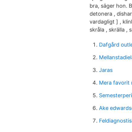
bra, säger hon. 
detonera , disharm
vardagligt ] , klin
skråla , skrälla ,
Dafgård outl
Mellanstadiel
Jaras
Mera favorit
Semesterperi
Ake edwardso
Feldiagnosti