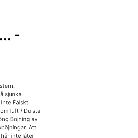
.. -
stern.
på sjunka
 Inte Falskt
om luft / Du stal
jöng Böjning av
böjningar. Att
här inte låter