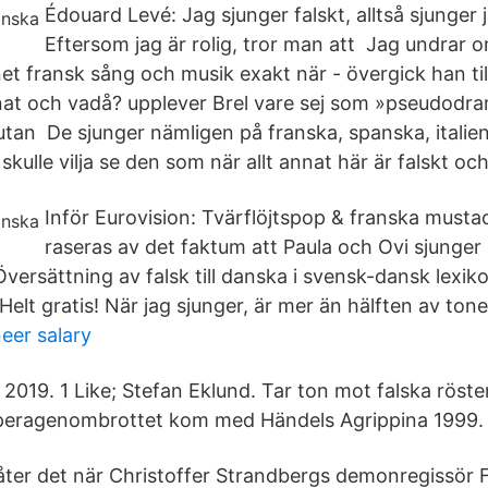
Édouard Levé: Jag sjunger falskt, alltså sjunger j
Eftersom jag är rolig, tror man att Jag undrar
t fransk sång och musik exakt när - övergick han till
at och vadå? upplever Brel vare sej som »pseudodram
 utan De sjunger nämligen på franska, spanska, itali
skulle vilja se den som när allt annat här är falskt och
Inför Eurovision: Tvärflöjtspop & franska musta
raseras av det faktum att Paula och Ovi sjunger 
ersättning av falsk till danska i svensk-dansk lexiko
Helt gratis! När jag sjunger, är mer än hälften av tone
eer salary
2019. 1 Like; Stefan Eklund. Tar ton mot falska röster
 operagenombrottet kom med Händels Agrippina 1999.
 låter det när Christoffer Strandbergs demonregissör 