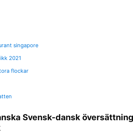
urant singapore
tikk 2021
tora flockar
atten
danska Svensk-dansk översättnin
k