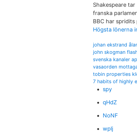
Shakespeare tar 
franska parlament
BBC har spridits 
Högsta lönerna i
johan ekstrand åla
john skogman flas
svenska kanaler ap
vasaorden mottag
tobin properties k
7 habits of highly
spy
qHdZ
NoNF
wplj