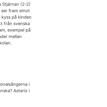
a Stjärnan (2-2)
c ser fram emot
n kyss på kinden
kt från svenska
ram, exempel på
ader mellan
kolan.
ionalsångerna i
nska? Asterix i