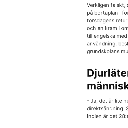
Verkligen falskt,
på bortaplan i f
torsdagens retur
och en kram i om
till engelska me
användning. besk
grundskolans musi
Djurläte
människa
- Ja, det är lite
direktsändning. S
Indien är det 28: