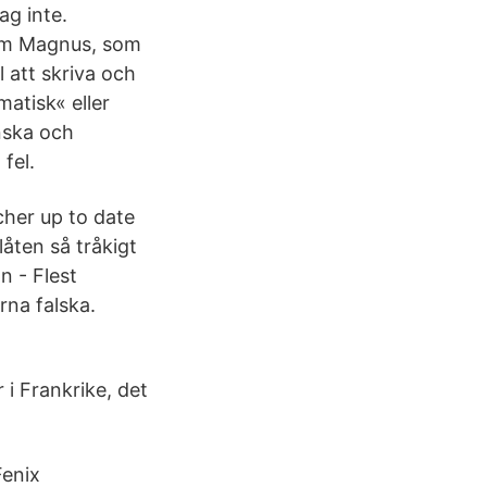
ag inte.
 om Magnus, som
 att skriva och
atisk« eller
enska och
 fel.
cher up to date
låten så tråkigt
n - Flest
rna falska.
 i Frankrike, det
Fenix