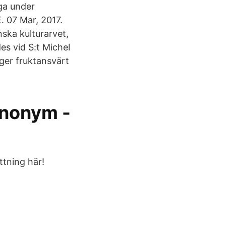
nga under
. 07 Mar, 2017.
nska kulturarvet,
es vid S:t Michel
nger fruktansvärt
ynonym -
ttning här!