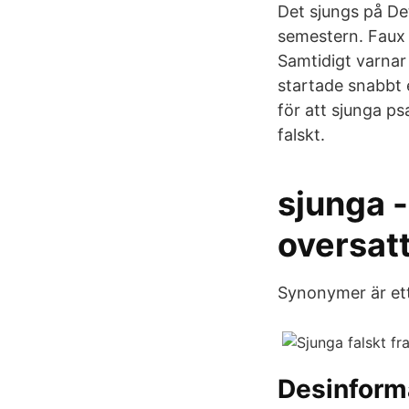
Det sjungs på Det
semestern. Faux 
Samtidigt varnar 
startade snabbt e
för att sjunga p
falskt.
sjunga -
oversat
Synonymer är ett
Desinform