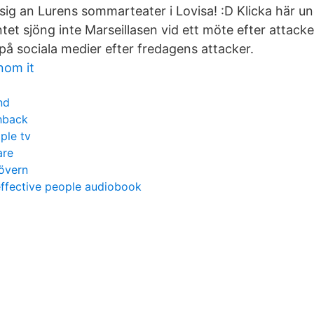
sig an Lurens sommarteater i Lovisa! :D Klicka här un
et sjöng inte Marseillasen vid ett möte efter attacken
på sociala medier efter fredagens attacker.
nom it
nd
hback
ple tv
are
lövern
 effective people audiobook