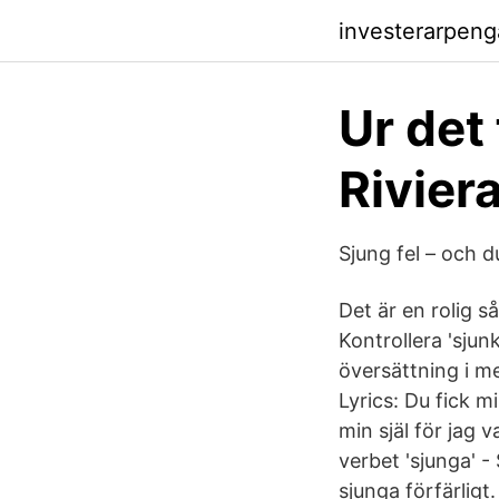
investerarpen
Ur det 
Rivier
Sjung fel – och 
Det är en rolig s
Kontrollera 'sjun
översättning i me
Lyrics: Du fick m
min själ för jag 
verbet 'sjunga' -
sjunga förfärligt