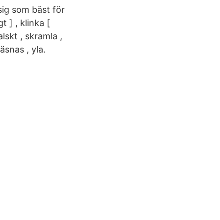
sig som bäst för
 ] , klinka [
alskt , skramla ,
väsnas , yla.