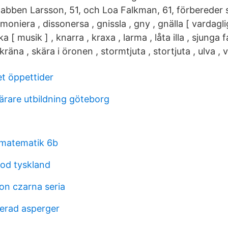
Babben Larsson, 51, och Loa Falkman, 61, förbereder 
oniera , dissonersa , gnissla , gny , gnälla [ vardagligt
ka [ musik ] , knarra , kraxa , larma , låta illa , sjunga f
 skräna , skära i öronen , stormtjuta , stortjuta , ulva , 
et öppettider
ärare utbildning göteborg
 matematik 6b
od tyskland
n czarna seria
serad asperger