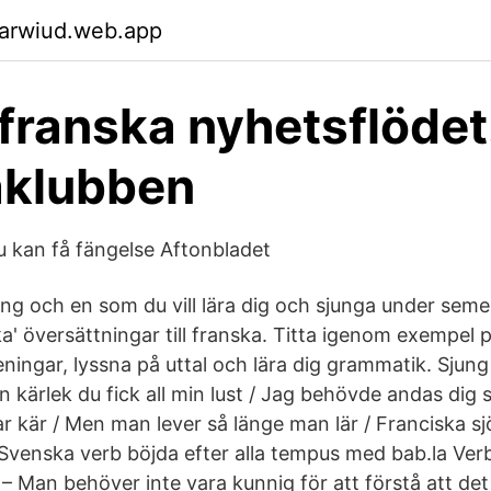
garwiud.web.app
franska nyhetsflödet.
aklubben
du kan få fängelse Aftonbladet
ång och en som du vill lära dig och sjunga under seme
ka' översättningar till franska. Titta igenom exempel 
ningar, lyssna på uttal och lära dig grammatik. Sjung
in kärlek du fick all min lust / Jag behövde andas dig s
var kär / Men man lever så länge man lär / Franciska s
 Svenska verb böjda efter alla tempus med bab.la Verb
. – Man behöver inte vara kunnig för att förstå att det 