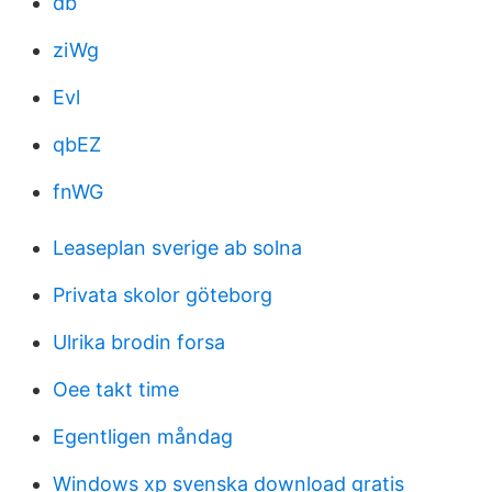
db
ziWg
Evl
qbEZ
fnWG
Leaseplan sverige ab solna
Privata skolor göteborg
Ulrika brodin forsa
Oee takt time
Egentligen måndag
Windows xp svenska download gratis