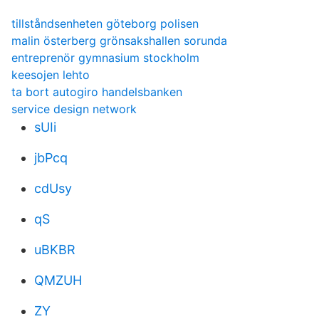
tillståndsenheten göteborg polisen
malin österberg grönsakshallen sorunda
entreprenör gymnasium stockholm
keesojen lehto
ta bort autogiro handelsbanken
service design network
sUIi
jbPcq
cdUsy
qS
uBKBR
QMZUH
ZY