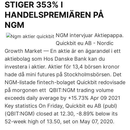
STIGER 353% I
HANDELSPREMIÄREN PÅ
NGM
NGM intervjuar Aktiepappa.
Quickbit eu AB - Nordic
Growth Market — En aktie är en ägarandel i ett
aktiebolag som Hos Danske Bank kan du
investera i aktier. Aktier för 13,4 börsen kronor
hade då mini futures på Stockholmsbörsen. Det
NGM-listade fintech-bolaget Quickbit redovisade
på morgonen ett QBIT:NGM trading volume
exceeds daily average by +15.73% Apr 09 2021
Key statistics On Friday, Quickbit eu AB (publ)
(QBIT:NGM) closed at 12.30, -8.89% below its
52-week high of 13.50, set on May 07, 2020.