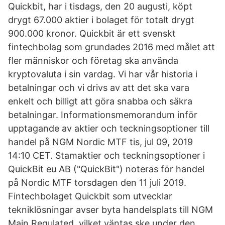
Quickbit, har i tisdags, den 20 augusti, köpt
drygt 67.000 aktier i bolaget för totalt drygt
900.000 kronor. Quickbit är ett svenskt
fintechbolag som grundades 2016 med målet att
fler människor och företag ska använda
kryptovaluta i sin vardag. Vi har vår historia i
betalningar och vi drivs av att det ska vara
enkelt och billigt att göra snabba och säkra
betalningar. Informationsmemorandum inför
upptagande av aktier och teckningsoptioner till
handel på NGM Nordic MTF tis, jul 09, 2019
14:10 CET. Stamaktier och teckningsoptioner i
QuickBit eu AB ("QuickBit") noteras för handel
på Nordic MTF torsdagen den 11 juli 2019.
Fintechbolaget Quickbit som utvecklar
tekniklösningar avser byta handelsplats till NGM
Main Regulated, vilket väntas ske under den