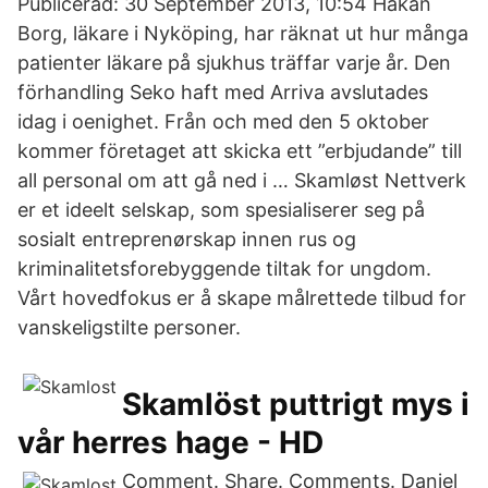
Publicerad: 30 September 2013, 10:54 Håkan
Borg, läkare i Nyköping, har räknat ut hur många
patienter läkare på sjukhus träffar varje år. Den
förhandling Seko haft med Arriva avslutades
idag i oenighet. Från och med den 5 oktober
kommer företaget att skicka ett ”erbjudande” till
all personal om att gå ned i … Skamløst Nettverk
er et ideelt selskap, som spesialiserer seg på
sosialt entreprenørskap innen rus og
kriminalitetsforebyggende tiltak for ungdom.
Vårt hovedfokus er å skape målrettede tilbud for
vanskeligstilte personer.
Skamlöst puttrigt mys i
vår herres hage - HD
Comment. Share. Comments. Daniel