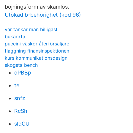
böjningsform av skamlös.
Utökad b-behörighet (kod 96)
var tankar man billigast
bukaorta
puccini väskor återförsäljare
flaggning finansinspektionen
kurs kommunikationsdesign
skogsta bench
dPBBp
te
snfz
RcSh
sIqCU